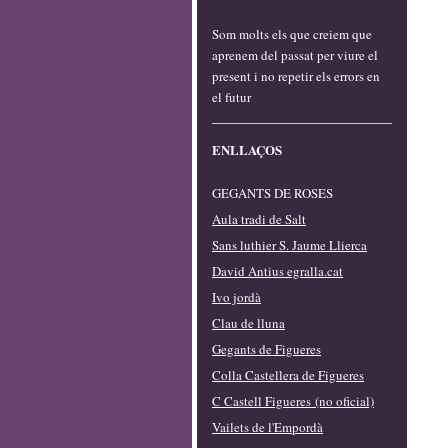
Som molts els que creiem que
aprenem del passat per viure el
present i no repetir els errors en
el futur
ENLLAÇOS
GEGANTS DE ROSES
Aula tradi de Salt
Sans luthier S. Jaume Llierca
David Antius egralla.cat
Ivo jordà
Clau de lluna
Gegants de Figueres
Colla Castellera de Figueres
C Castell Figueres (no oficial)
Vailets de l'Empordà