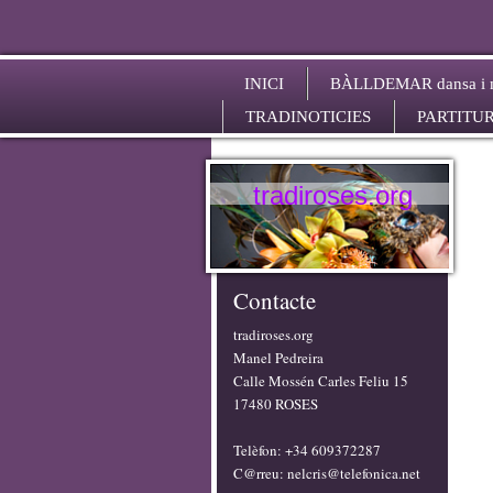
INICI
BÀLLDEMAR dansa i m
TRADINOTICIES
PARTITUR
tradiroses.org
Contacte
tradiroses.org
Manel Pedreira
Calle Mossén Carles Feliu 15
17480 ROSES
Telèfon: +34 609372287
C@rreu: nelcris@telefonica.net