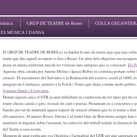
úsica.
GRUP DE TEATRE de Roses
COLLA GEGANTER
ES MÙSICA I DANSA
El GRUP DE TEATRE DE ROSES es va fundar fa més de trenta anys per una colla d
teatre que fins aquell m oment es feia a Roses. Un altre dels objectius era recuperar 
posar en marxa utilitzant una de les versions més antigues que es coneixen:
Els P
Aquesta obra, creada per Antoni Molins i Ignasi Rubió es continua portant sobre l
creació. El nacimiento del Salvador o la Redención del esclavo, escrit el 1880, és
antigues de Catalunya, anterior a la Folch i Torres que duen a terme molts pobles. 
Joaquím Danés i Llongarriu
.
Durant aquests anys el GTR ja anat treballant en condicions de tot tipus per fer c
teatre clàssic català o grec, recitals de cant o poesia. Presentant-se a concursos o p
bandes per tal de mantenir aquest esperit de creació efímera que és el teatre o fent
ells mateixos. Al mateix Roses, Girona o al teatre Grec de Barcelona sempre han v
mantenir la dignitat sobre l'escenari, la correcció del treball teatral, la discreció d
del Teatre a casa nostra.
Mirarem de anar explicant-vos l'historia i l'actualitat del GTR per que sapigueu 