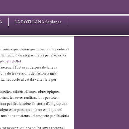
A
LA ROTLLANA Sardanes
'amics que creien que no es podia perdre el
la tradició de els pastorets i per això es va
astorets d'Olot
'escenari 130 anys després de la seva
 una de les versions de Pastorets més
La traducció al català va ser feta per
omèdies, sainets, drames, obres èpiques,
ortant les seves realitzacions per totes
 una pel.lícula sobre l'historia d'un grup com
olgut estar presents amb un estil que vol
e uns bons amateurs i el respecte per l'història
en tot moment quines on les seves accions i